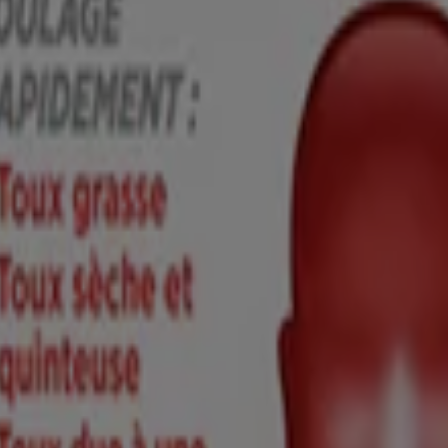
 prostate
 à l’asthme ou à l’emphysème
ion pulmonaire chronique, car ces symptômes pourraient être le signe d’u
es démangeaisons
omnie
ée (> 38 °C), d’un mal de tête persistant ou de sécrétions épaisses jau
 immédiatement un centre antipoison ou un médecin, même en l’absenc