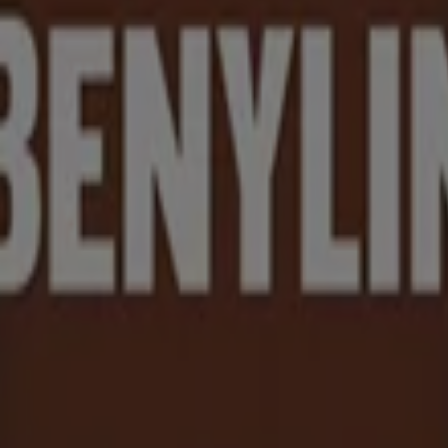
la toux
benzoate de sodium, chlorure de sodium, citrate de sodium, eau, glyc
ol, saccharine sodique.