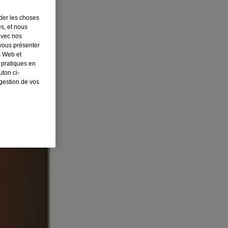
rder les choses
es, et nous
avec nos
 vous présenter
s Web et
 pratiques en
ton ci-
 gestion de vos