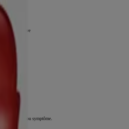
ne affection grave
nâtres/vertes
e de tout signe ou symptôme.