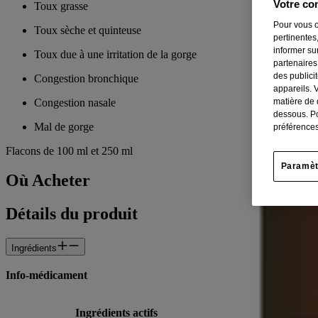
Votre con
Toux grasse
Pour vous o
Toux sèche et quinteuse
pertinentes,
informer su
Toux due à une irritation de la gorge
partenaires
des publici
Congestion bronchique
appareils. 
Congestion nasale
matière de 
dessous. Po
Mal de gorge
préférences
Flacons de 100 ml et 250 ml
Paramèt
Où Acheter
Détails du produit
Ingrédients
Info-médicament
Ingrédients actifs