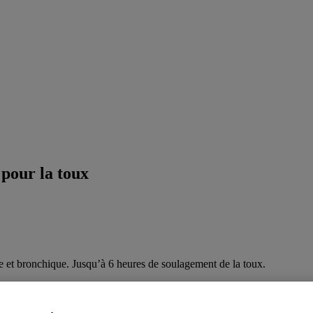
pour la toux
le et bronchique. Jusqu’à 6 heures de soulagement de la toux.