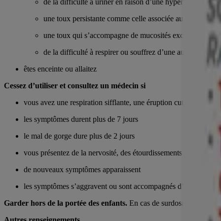
de la difficulté à uriner en raison d’une hypertrophie de la
une toux persistante comme celle associée au tabagisme,
une toux qui s’accompagne de mucosités excessives
de la difficulté à respirer ou souffrez d’une autre affect
êtes enceinte ou allaitez
Cessez d’utiliser et consultez un médecin si
vous avez une respiration sifflante, une éruption cutanée ou d
les symptômes durent plus de 7 jours
le mal de gorge dure plus de 2 jours
vous présentez de la nervosité, des étourdissements ou de l’ins
de nouveaux symptômes apparaissent
les symptômes s’aggravent ou sont accompagnés d’une fièvre élev
Garder hors de la portée des enfants.
En cas de surdosage, appeler
Autres renseignements