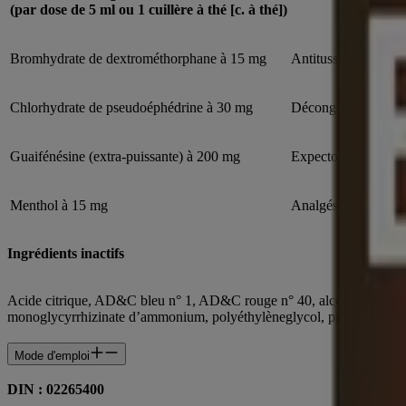
Utilités
(par dose de 5 ml ou 1 cuillère à thé [c. à thé])
Bromhydrate de dextrométhorphane à 15 mg
Antitussif
Chlorhydrate de pseudoéphédrine à 30 mg
Décongestionnant
Guaifénésine (extra-puissante) à 200 mg
Expectorant contre 
Menthol à 15 mg
Analgésique
Ingrédients inactifs
Acide citrique, AD&C bleu n° 1, AD&C rouge n° 40, alcool, arômes, 
monoglycyrrhizinate d’ammonium, polyéthylèneglycol, propylèneglyc
Mode d'emploi
DIN : 02265400