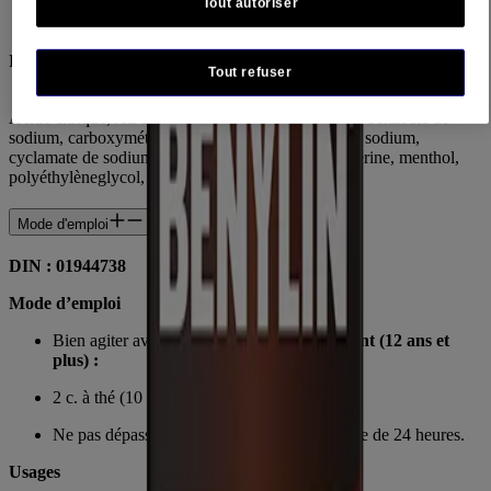
Bromhydrate de dextrométhorphane à 30 mg
Antitussif
Tout autoriser
Ingrédients inactifs
Tout refuser
Acide citrique, AD&C rouge nº 40, alcool, arômes, benzoate de
sodium, carboxyméthylcellulose sodique, citrate de sodium,
cyclamate de sodium, D&C rouge nº 33, eau, glycérine, menthol,
polyéthylèneglycol, sorbitol.
Mode d'emploi
DIN : 01944738
Mode d’emploi
Bien agiter avant l’emploi.
Adultes seulement (12 ans et
plus) :
2 c. à thé (10 ml) toutes les 6 à 8 heures
Ne pas dépasser 8 c. à thé (40 ml) par période de 24 heures.
Usages