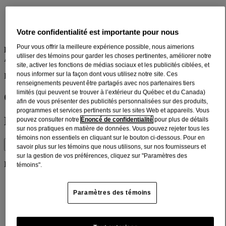
Toux sèche et quinteuse
Votre confidentialité est importante pour nous
Toux due à l’irritation de la gorge
Pour vous offrir la meilleure expérience possible, nous aimerions
ET :
utiliser des témoins pour garder les choses pertinentes, améliorer notre
Apaise la gorge
site, activer les fonctions de médias sociaux et les publicités ciblées, et
nous informer sur la façon dont vous utilisez notre site. Ces
Flacons de 100 ml et 250 ml
renseignements peuvent être partagés avec nos partenaires tiers
limités (qui peuvent se trouver à l’extérieur du Québec et du Canada)
Où Acheter
afin de vous présenter des publicités personnalisées sur des produits,
programmes et services pertinents sur les sites Web et appareils. Vous
Détails du produit
pouvez consulter notre
Énoncé de confidentialité
pour plus de détails
sur nos pratiques en matière de données. Vous pouvez rejeter tous les
témoins non essentiels en cliquant sur le bouton ci-dessous. Pour en
Ingrédients
savoir plus sur les témoins que nous utilisons, sur nos fournisseurs et
sur la gestion de vos préférences, cliquez sur "Paramètres des
Info-médicament
témoins".
Ingrédients actifs
Paramètres des témoins
Utilité
(par dose de 10 ml ou 2 cuillères à thé [c. à thé])