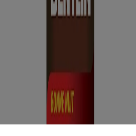
destiné aux visiteurs du Canada. Les marques de tiers utilisées ici
sont des marques de commerce de leurs propriétaires respectifs.
Assurez-vous que ce produit vous convient. Lisez et respectez
toujours l'étiquette.
Les informations contenues dans ce site ne doivent pas être
considérées comme des conseils de nature médicale, et ne doivent en
aucun cas se substituer aux conseils et aux services professionnels
émanant d’un médecin, d’un pédiatre ou de tout professionnel de la
santé qualifié qui est au courant de votre situation personnelle. Le
contenu de ce site est exclusivement fourni à titre d’outil éducatif
général sur les produits. Si vous avez des questions, veuillez vous
adresser à votre médecin ou à un pharmacien. Pour vous assurer que
ces produits vous conviennent à vous et votre enfant, lisez toujours
l’étiquette et suivez le mode d’emploi. À titre d’illustration
seulement. Les produits ne contiennent pas tous les ingrédients
médicinaux illustrés. La liste complète des ingrédients figure sur
l’étiquette de chaque produit.