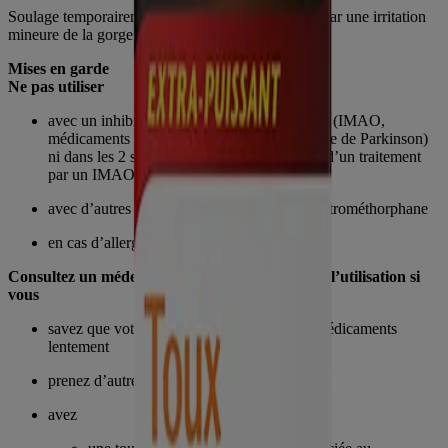
Soulage temporairement la toux sèche provoquée par une irritation
mineure de la gorge due au rhume
Mises en garde
Ne pas utiliser
avec un inhibiteur de la monoamine oxydase (IMAO,
médicaments pour la dépression ou la maladie de Parkinson)
ni dans les 2 semaines suivant l’interruption d’un traitement
par un IMAO
avec d’autres médicaments contenant du dextrométhorphane
en cas d’allergie à l’un des ingrédients
Consultez un médecin ou un pharmacien avant l’utilisation si
vous
savez que votre organisme décompose les médicaments
lentement
prenez d’autres médicaments
avez