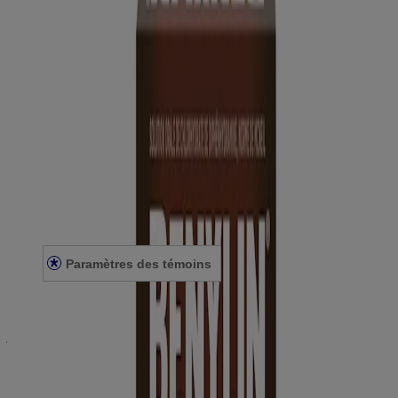
Où acheter
Entreprise
Contactez-nous
Apprendre
Tous les articles
Mentions légales
Conditions générales
Énoncé de confidentialité
Énoncé sur l'accessibilité
Paramètres des témoins
*Basé sur le volume de ventes en unité de Nielsen. État des besoins
en matière de toux. 52 dernières semaines, période se terminant le 24
janvier 2026. Pour vous assurer que tout produits BENYLIN® vous
convient lisez et suivez toujours les instructions sur les étiquettes. ©
Kenvue Canada Inc. 2026
© Kenvue Canada Inc. 2025. Tous droits réservés. Ce site Web est