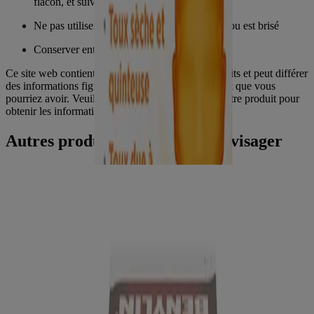
flacon, et suivre le mode d’emploi
Ne pas utiliser si le sceau du flacon manque ou est brisé
Conserver entre 15 et 30 °C
Ce site web contient des informations sur les produits et peut différer
des informations figurant sur l'emballage du produit que vous
pourriez avoir. Veuillez consulter l'emballage de votre produit pour
obtenir les informations les plus récentes.
Autres produits vous pouvez envisager
®
Sirop BENYLIN
Toux sèche Nuit
Produits
Tous les produits