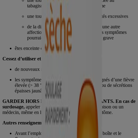
une toux persistante comme celle associée au
tabagisme, à l’asthme ou à l’emphysème
une toux qui s’accompagne de mucosités excessives
de la difficulté à respirer ou souffrez d’une autre
affection pulmonaire chronique, car ces symptômes
pourraient être le signe d’une affection grave
êtes enceinte ou allaitez
Cessez d’utiliser et consultez un médecin si
de nouveaux symptômes apparaissent
les symptômes s’aggravent ou sont accompagnés d’une fièvre
élevée (> 38 °C), d’un mal de tête persistant ou de sécrétions
épaisses jaunâtres/vertes
GARDER HORS DE LA PORTÉE DES ENFANTS. En cas de
surdosage,
appeler immédiatement un centre antipoison ou un
médecin, même en l’absence de tout signe ou symptôme.
Autres renseignements
Avant l’emploi, lire toute l’information sur la boîte et le